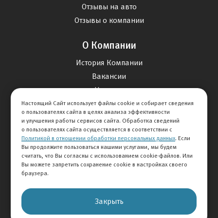
Отзывы на авто
Отзывы о компании
О Компании
История Компании
Вакансии
Новости
Настоящий Сайт использует файлы cookie и собирает сведения
о пользователях сайта в целях анализа эффективности
Карта сайта
и улучшения работы сервисов сайта. Обработка сведений
о пользователях сайта осуществляется в соответствии с
Политикой в отношении обработки персональных данных
. Если
Контакты
Вы продолжите пользоваться нашими услугами, мы будем
считать, что Вы согласны с использованием cookie-файлов. Или
Вы можете запретить сохранение cookie в настройках своего
+7 495 292-60-60
браузера.
Клиентская служба
Закрыть
© 2026 АВТОМИР