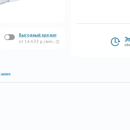
Выгодный кредит
Э
от 14 633 р./мес.
Объ
сание