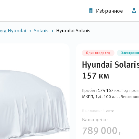
Избранное
яд Hyundai
Solaris
Hyundai Solaris
Один владелец
Электронн
Hyundai Solari
157 км
Пробег:
174 157 км,
Год прои
МКПП, 1,4, 100 л.с., Бензино
В наличии:
1 авто
Ваша цена:
789 000
р.