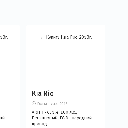
Kia Rio
Hy
Год выпуска:
2018
Г
АКПП - 6, 1,4, 100 л.с.,
МКПП
ий
Бензиновый, FWD - передний
Бен
привод
при