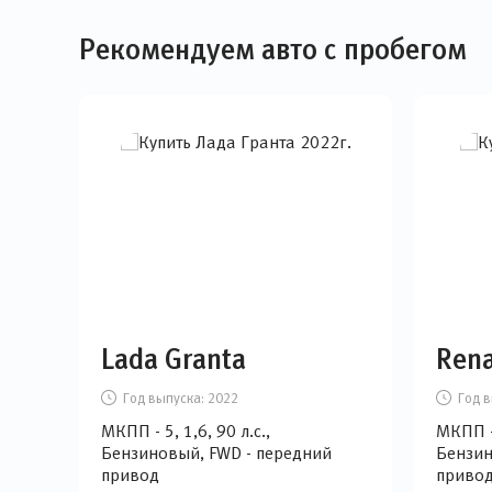
Рекомендуем авто с пробегом
Lada Granta
Rena
Год выпуска:
2022
Год в
МКПП - 5, 1,6, 90 л.с.,
МКПП - 
Бензиновый, FWD - передний
Бензин
привод
приво