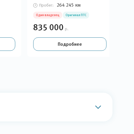
264 245 км
Пробег:
П
Один владелец
Оригинал ПТС
Оди
835 000
86
р.
Подробнее