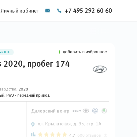
+7 495 292-60-60
Личный кабинет
добавить в избранное
ый ПТС
s 2020, пробег 174
зводства:
2020
вый, FWD - передний привод
Дилерский центр
ул. Крылатская, д. 35, стр. 1А
4.7
600 отзывов