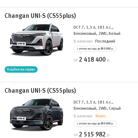
Changan UNI-S (CS55plus)
DCT 7, 1,5 л, 181 л.с.,
Бензиновый, 2WD, Белый
Последний
В наличии:
с учетом выгоды до
850 000
р.
2 418 400
от
р.
Кэшбек на сервис
Changan UNI-S (CS55plus)
DCT 7, 1,5 л, 181 л.с.,
Бензиновый, 2WD, Серый
Мало
В наличии:
с учетом выгоды до
850 000
р.
2 515 982
от
р.