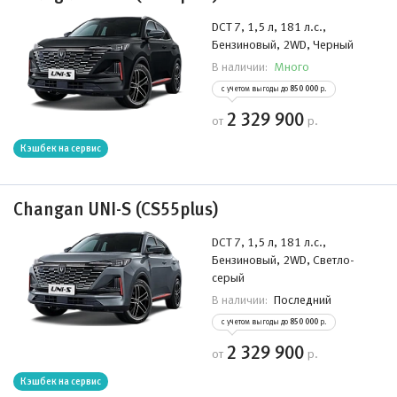
DCT 7, 1,5 л, 181 л.с.,
Бензиновый, 2WD, Черный
Много
В наличии:
с учетом выгоды до
850 000
р.
2 329 900
от
р.
Кэшбек на сервис
Changan UNI-S (CS55plus)
DCT 7, 1,5 л, 181 л.с.,
Бензиновый, 2WD, Светло-
серый
Последний
В наличии:
с учетом выгоды до
850 000
р.
2 329 900
от
р.
Кэшбек на сервис