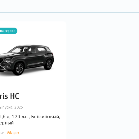
на сервис
ris HC
ыпуска:
2025
,6 л, 123 л.с., Бензиновый,
Черный
Мало
ии: