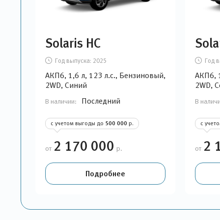
Solaris HC
Sola
Год выпуска:
2025
Год в
АКП6, 1,6 л, 123 л.с., Бензиновый,
АКП6, 1
2WD, Синий
2WD, С
Последний
В наличии:
В налич
с учетом выгоды до
500 000
р.
с учет
2 170 000
2 
от
р.
от
Подробнее