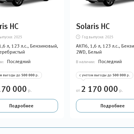
ris HC
Solaris HC
ыпуска:
2025
Год выпуска:
2025
,6 л, 123 л.с., Бензиновый,
АКП6, 1,6 л, 123 л.с., Бен
еребристый
2WD, Белый
Последний
Последний
ии:
В наличии:
ом выгоды до
500 000
р.
с учетом выгоды до
500 000
р.
170 000
2 170 000
р.
от
р.
Подробнее
Подробнее