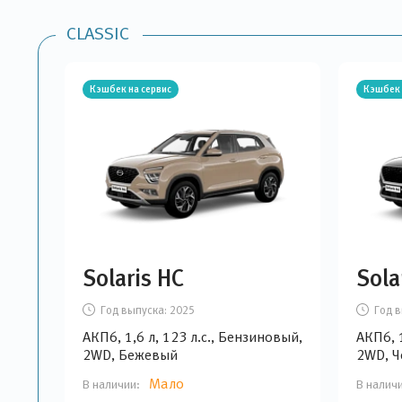
CLASSIC
Кэшбек на сервис
Кэшбек 
Solaris HC
Sola
Год выпуска:
2025
Год в
АКП6, 1,6 л, 123 л.с., Бензиновый,
АКП6, 1
2WD, Бежевый
2WD, 
Мало
В наличии:
В налич