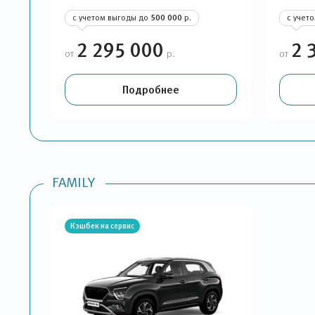
с учетом выгоды до
500 000
р.
с учет
2 295 000
2 
от
р.
от
Подробнее
FAMILY
Кэшбек на сервис