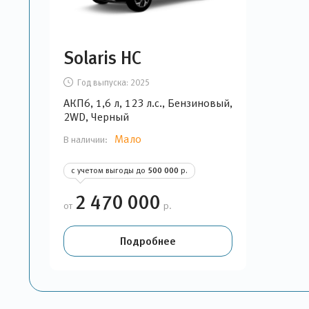
Solaris HC
Год выпуска:
2025
АКП6, 1,6 л, 123 л.с., Бензиновый,
2WD, Черный
Мало
В наличии:
с учетом выгоды до
500 000
р.
2 470 000
от
р.
Подробнее