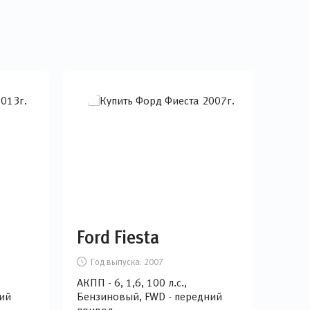
Ford Fiesta
Ki
Год выпуска:
2007
Г
АКПП - 6, 1,6, 100 л.с.,
АКПП
ий
Бензиновый, FWD - передний
Бен