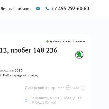
+7 495 292-60-60
Личный кабинет
добавить в избранное
013, пробег 148 236
зводства:
2013
ый, FWD - передний привод
Дилерский центр
Балашиха, мкрн. 1 Мая, д. 14
(МКАД 105 км)