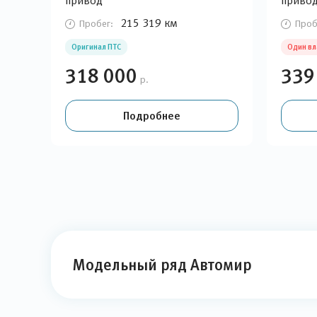
привод
приво
215 319 км
Пробег:
Проб
Оригинал ПТС
Один в
318 000
339
р.
Подробнее
Модельный ряд Автомир