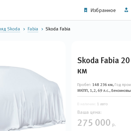
Избранное
ряд Skoda
Fabia
Skoda Fabia
Skoda Fabia 2
км
Пробег:
148 236 км,
Год прои
МКПП, 1,2, 69 л.с., Бензинов
В наличии:
1 авто
Ваша цена:
275 000
р.