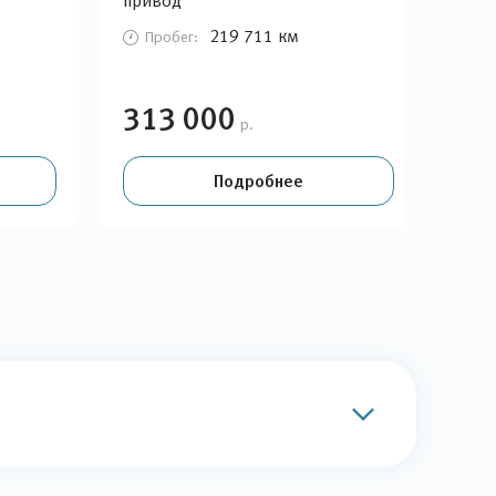
привод
при
219 711 км
Пробег:
П
313 000
31
р.
Подробнее