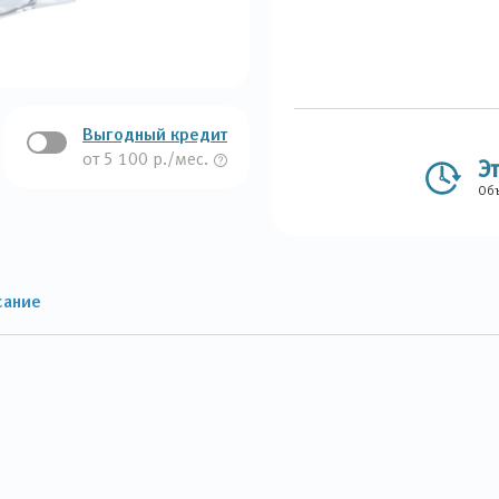
Выгодный кредит
от 5 100 р./мес.
Э
Объ
сание