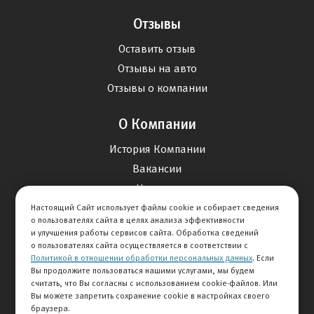
Отзывы
Оставить отзыв
Отзывы на авто
Отзывы о компании
О Компании
История Компании
Вакансии
Новости
Настоящий Сайт использует файлы cookie и собирает сведения
о пользователях сайта в целях анализа эффективности
Карта сайта
и улучшения работы сервисов сайта. Обработка сведений
о пользователях сайта осуществляется в соответствии с
Политикой в отношении обработки персональных данных
. Если
Контакты
Вы продолжите пользоваться нашими услугами, мы будем
считать, что Вы согласны с использованием cookie-файлов. Или
Вы можете запретить сохранение cookie в настройках своего
+7 495 292-60-60
браузера.