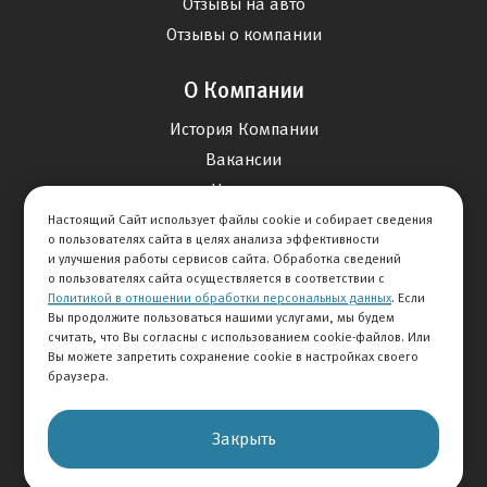
Отзывы на авто
Отзывы о компании
О Компании
История Компании
Вакансии
Новости
Настоящий Сайт использует файлы cookie и собирает сведения
о пользователях сайта в целях анализа эффективности
Карта сайта
и улучшения работы сервисов сайта. Обработка сведений
о пользователях сайта осуществляется в соответствии с
Политикой в отношении обработки персональных данных
. Если
Контакты
Вы продолжите пользоваться нашими услугами, мы будем
считать, что Вы согласны с использованием cookie-файлов. Или
Вы можете запретить сохранение cookie в настройках своего
+7 495 292-60-60
браузера.
Клиентская служба
Закрыть
© 2026 АВТОМИР
Правовая информация