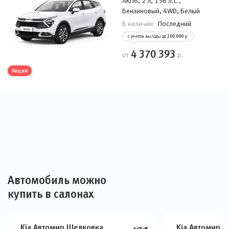
АKП6, 2 л, 156 л.с.,
Бензиновый, 4WD, Белый
Последний
В наличии:
с учетом выгоды до
200 000
р.
4 370 393
от
р.
Акция
Автомобиль можно
купить в салонах
Kia Автомир Щелковка
Kia Автомир 