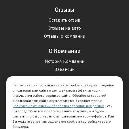
Отзывы
Оставить отзыв
Отзывы на авто
Отзывы о компании
О Компании
История Компании
Вакансии
Новости
Настоящий Сайт использует файлы cookie и собирает сведения
о пользователях сайта в целях анализа эффективности
Карта сайта
и улучшения работы сервисов сайта. Обработка сведений
о пользователях сайта осуществляется в соответствии с
Политикой в отношении обработки персональных данных
. Если
Контакты
Вы продолжите пользоваться нашими услугами, мы будем
считать, что Вы согласны с использованием cookie-файлов. Или
Вы можете запретить сохранение cookie в настройках своего
+7 495 292-60-60
браузера.