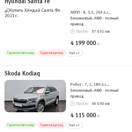
Hyundai Santa Fe
АКПП - 8, 3,5, 249 л.с.,
Бензиновый, AWD - полный
привод
37 031 км
Пробег:
4 199 000
р.
Гарантия Автомир
Один владелец
Ещё +1
Skoda Kodiaq
Робот - 7, 2, 180 л.с.,
Бензиновый, AWD - полный
привод
36 030 км
Пробег:
4 115 000
р.
Гарантия Автомир
Один владелец
Ещё +1