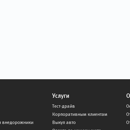
Услуги
О
Тест-драйв
О
Корпоративным клиентам
О
и внедорожники
Выкуп авто
О