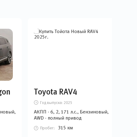
gon
Toyota RAV4
Vo
Год выпуска:
2025
Г
зиновый,
АКПП - 6, 2, 171 л.с., Бензиновый,
Робо
AWD - полный привод
AWD
315 км
Пробег:
П