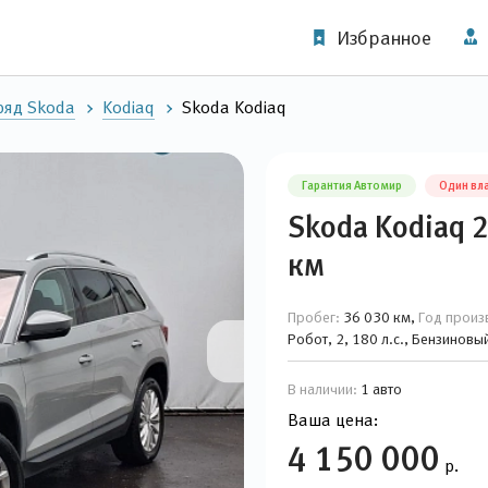
Избранное
ряд Skoda
Kodiaq
Skoda Kodiaq
Гарантия Автомир
Один вл
Skoda Kodiaq 
км
Пробег:
36 030 км,
Год произ
Робот, 2, 180 л.с., Бензинов
В наличии:
1 авто
Ваша цена:
4 150 000
р.