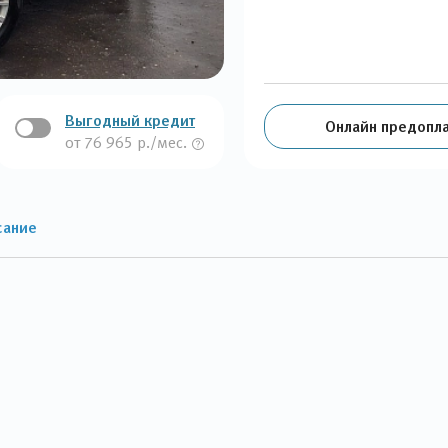
Выгодный кредит
Онлайн предопла
от 76 965 р./мес.
сание