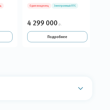
ц
Один владелец
Электронный ПТС
Гара
Эле
4 299 000
3 
р.
Подробнее