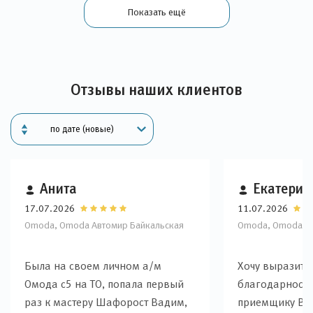
Показать ещё
Отзывы наших клиентов
Анита
Екатерин
17.07.2026
11.07.2026
Omoda, Omoda Автомир Байкальская
Omoda, Omoda Ав
Была на своем личном а/м
Хочу выразить
Омода с5 на ТО, попала первый
благодарность
раз к мастеру Шафорост Вадим,
приемщику Ва