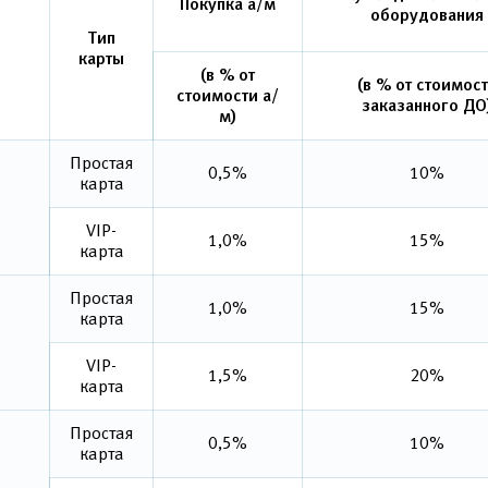
Покупка а/м
оборудования
Тип
карты
(в % от
(в % от стоимос
стоимости а/
заказанного ДО
м)
Простая
0,5%
10%
карта
VIP-
1,0%
15%
карта
Простая
1,0%
15%
карта
VIP-
1,5%
20%
карта
Простая
0,5%
10%
карта