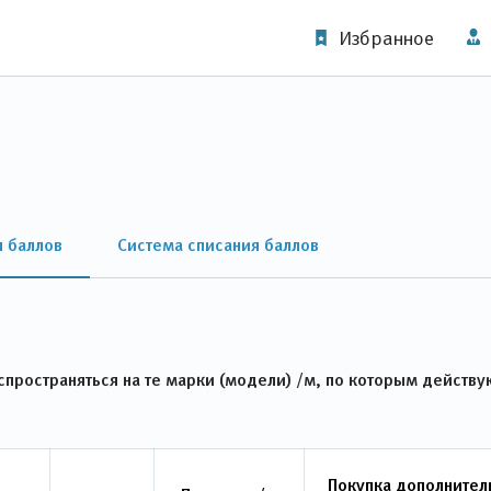
Избранное
я баллов
Система списания баллов
пространяться на те марки (модели) /м, по которым действу
Покупка дополнител