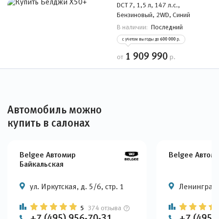
DCT 7, 1,5 л, 147 л.с.,
Бензиновый, 2WD, Синий
Последний
В наличии:
с учетом выгоды до
600 000
р.
1 909 990
от
р.
Автомобиль можно
купить в салонах
Belgee Автомир
Belgee Автом
Байкальская
ул. Иркутская, д. 5/6, стр. 1
Ленинградс
5
374 отзыва
+7 (495) 956-70-31
+7 (495)