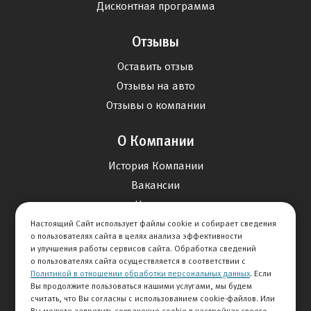
Дисконтная программа
Отзывы
Оставить отзыв
Отзывы на авто
Отзывы о компании
О Компании
История Компании
Вакансии
Новости
Настоящий Сайт использует файлы cookie и собирает сведения
о пользователях сайта в целях анализа эффективности
Карта сайта
и улучшения работы сервисов сайта. Обработка сведений
о пользователях сайта осуществляется в соответствии с
Политикой в отношении обработки персональных данных
. Если
Контакты
Вы продолжите пользоваться нашими услугами, мы будем
считать, что Вы согласны с использованием cookie-файлов. Или
Вы можете запретить сохранение cookie в настройках своего