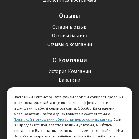
Отзывы
Оставить отзыв
Отзывы на авто
Отзывы о компании
О Компании
История Компании
Вакансии
Новости
Настоящий Сайт использует файлы cookie и собирает сведения
о пользователях сайта в целях анализа эффективности
Карта сайта
и улучшения работы сервисов сайта. Обработка сведений
о пользователях сайта осуществляется в соответствии с
Политикой в отношении обработки персональных данных
. Если
Контакты
Вы продолжите пользоваться нашими услугами, мы будем
считать, что Вы согласны с использованием cookie-файлов. Или
Вы можете запретить сохранение cookie в настройках своего
+7 495 292-60-60