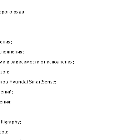
орого ряда;
ения;
сполнения;
и в зависимости от исполнения;
зон;
нтов Hyundai SmartSense;
вений;
ения;
ligraphy;
ров;