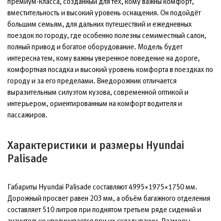
премиум-класса, созданный для тех, кому важны комфорт,
вместительность и высокий уровень оснащения. Он подойдёт
большим семьям, для дальних путешествий и ежедневных
поездок по городу, где особенно полезны семиместный салон,
полный привод и богатое оборудование. Модель будет
интересна тем, кому важны уверенное поведение на дороге,
комфортная посадка и высокий уровень комфорта в поездках по
городу и за его пределами. Внедорожник отличается
выразительным силуэтом кузова, современной оптикой и
интерьером, ориентированным на комфорт водителя и
пассажиров.
Характеристики и размеры Hyundai
Palisade
Габариты Hyundai Palisade составляют 4995×1975×1750 мм.
Дорожный просвет равен 203 мм, а объём багажного отделения
составляет 510 литров при поднятом третьем ряде сидений и
значительно увеличивается при их складывании. Размеры