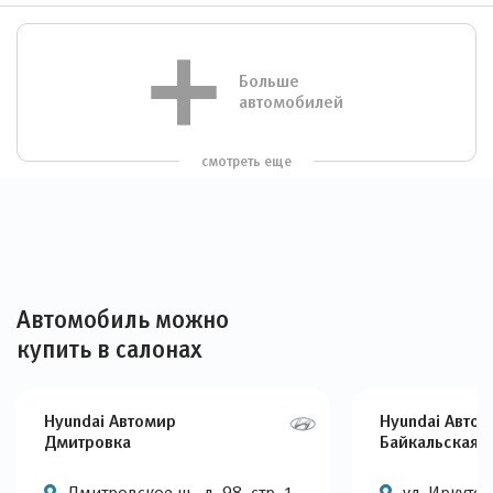
Больше
автомобилей
смотреть еще
Автомобиль можно
купить в салонах
Hyundai Автомир
Hyundai Авто
Дмитровка
Байкальская
Дмитровское ш., д. 98, стр. 1
ул. Иркутска