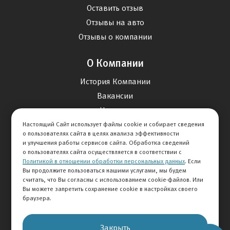
Оставить отзыв
Отзывы на авто
Отзывы о компании
О Компании
История Компании
Вакансии
Новости
Настоящий Сайт использует файлы cookie и собирает сведения
о пользователях сайта в целях анализа эффективности
Карта сайта
и улучшения работы сервисов сайта. Обработка сведений
о пользователях сайта осуществляется в соответствии с
Политикой в отношении обработки персональных данных
. Если
Контакты
Вы продолжите пользоваться нашими услугами, мы будем
считать, что Вы согласны с использованием cookie-файлов. Или
Вы можете запретить сохранение cookie в настройках своего
+7 495 292-60-60
браузера.
Клиентская служба
Закрыть