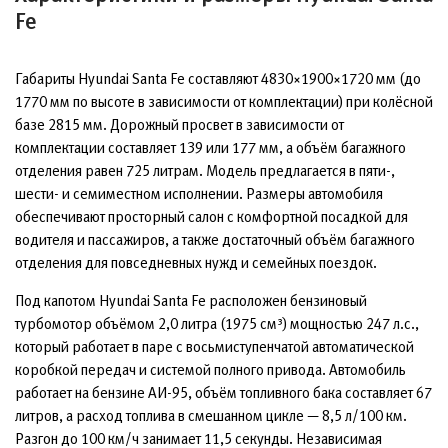
Fe
Габариты Hyundai Santa Fe составляют 4830×1900×1720 мм (до
1770 мм по высоте в зависимости от комплектации) при колёсной
базе 2815 мм. Дорожный просвет в зависимости от
комплектации составляет 139 или 177 мм, а объём багажного
отделения равен 725 литрам. Модель предлагается в пяти-,
шести- и семиместном исполнении. Размеры автомобиля
обеспечивают просторный салон с комфортной посадкой для
водителя и пассажиров, а также достаточный объём багажного
отделения для повседневных нужд и семейных поездок.
Под капотом Hyundai Santa Fe расположен бензиновый
турбомотор объёмом 2,0 литра (1975 см³) мощностью 247 л.с.,
который работает в паре с восьмиступенчатой автоматической
коробкой передач и системой полного привода. Автомобиль
работает на бензине АИ-95, объём топливного бака составляет 67
литров, а расход топлива в смешанном цикле — 8,5 л/100 км.
Разгон до 100 км/ч занимает 11,5 секунды. Независимая