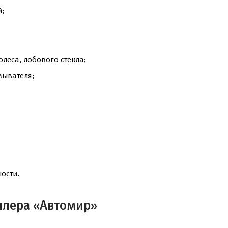
й;
олеса, лобового стекла;
мывателя;
ости.
илера «Автомир»