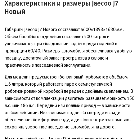
Характеристики и размеры Jaecoo J7
Новый
Габариты Jaecoo J7 Нового составляют 4600×1898×1680 мм.
Объём багажного отделения составляет 500 литров и
увеличивается при складывании заднего ряда сидений в
пропорции 60/40. Размеры автомобиля обеспечивают удобную
посадку, достаточный запас пространства в салоне и
практичность в повседневной эксплуатации.
Для модели предусмотрен бензиновый турбомотор объёмом
1,6 литра, который работает в паре с семиступенчатой
роботизированной коробкой передач с двойным сцеплением. В
зависимости от комплектации двигатель развивает мощность 150
л.с. или 186 л.с. Передний или полный привод — в зависимости
от комплектации. Независимая подвеска спереди и сзади
обеспечивает комфортную езду, а дисковые тормоза помогают
сохранять уверенное поведение автомобиля на дороге.
На сегодняшний день Jaecoo J7 Новый в дилерских центрах