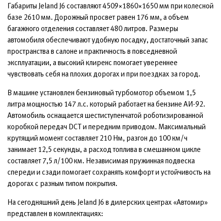
Габариты Jeland J6 составляют 4509×1860×1650 мм при колесной
базе 2610 мм. Дорожный просвет равен 176 мм, а объем
багажного отделения составляет 480 литров. Размеры
автомобиля обеспечивают удобную посадку, достаточный запас
пространства в салоне и практичность в повседневной
эксплуатации, а высокий клиренс помогает увереннее
чувствовать себя на плохих дорогах и при поездках за город.
В машине установлен бензиновый турбомотор объемом 1,5
литра мощностью 147 л.с. который работает на бензине АИ-92.
Автомобиль оснащается шестиступенчатой роботизированной
коробкой передач DCT и передним приводом. Максимальный
крутящий момент составляет 210 Нм, разгон до 100 км/ч
занимает 12,5 секунды, а расход топлива в смешанном цикле
составляет 7,5 л/100 км. Независимая пружинная подвеска
спереди и сзади помогает сохранять комфорт и устойчивость на
дорогах с разным типом покрытия.
На сегодняшний день Jeland J6 в дилерских центрах «Автомир»
представлен в комплектациях: