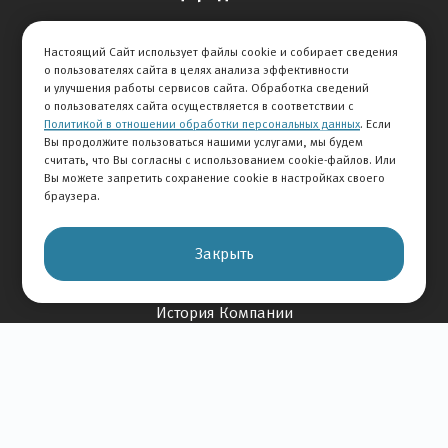
Продажа авто
Настоящий Сайт использует файлы cookie и собирает сведения
Сервис
о пользователях сайта в целях анализа эффективности
Дисконтная программа
и улучшения работы сервисов сайта. Обработка сведений
о пользователях сайта осуществляется в соответствии с
Политикой в отношении обработки персональных данных
. Если
Отзывы
Вы продолжите пользоваться нашими услугами, мы будем
считать, что Вы согласны с использованием cookie-файлов. Или
Оставить отзыв
Вы можете запретить сохранение cookie в настройках своего
браузера.
Отзывы на авто
Отзывы о компании
Закрыть
О Компании
История Компании
Вакансии
Новости
Карта сайта