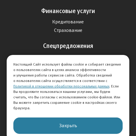
Финансовые услуги
Кредитование
Страхование
Спецпредложения
Продажа авто
Настоящий Сайт использует файлы cookie и собирает сведения
Сервис
о пользователях сайта в целях анализа эффективности
Дисконтная программа
и улучшения работы сервисов сайта. Обработка сведений
о пользователях сайта осуществляется в соответствии с
Политикой в отношении обработки персональных данных
. Если
Отзывы
Вы продолжите пользоваться нашими услугами, мы будем
считать, что Вы согласны с использованием cookie-файлов. Или
Оставить отзыв
Вы можете запретить сохранение cookie в настройках своего
браузера.
Отзывы на авто
Отзывы о компании
Закрыть
О Компании