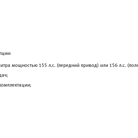
пции:
итра мощностью 155 л.с. (передний привод) или 156 л.с. (пол
дач;
комплектации;