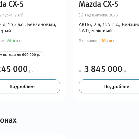
da CX-5
Mazda CX-5
ыпуска:
2026
Год выпуска:
2026
 л, 155 л.с., Бензиновый,
АКП6, 2 л, 155 л.с., Бензи
Серый
2WD, Бежевый
Много
Мало
ии:
В наличии:
ом выгоды до
600 000
р.
245 000
3 845 000
р.
от
р.
Подробнее
Подробнее
лонах