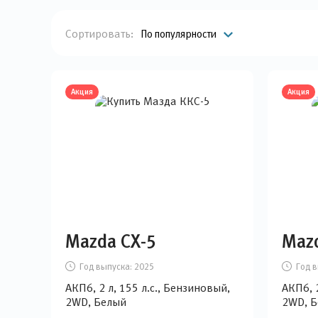
Сортировать:
По популярности
Акция
Акция
Mazda CX-5
Maz
Год выпуска:
2025
Год в
АКП6, 2 л, 155 л.с., Бензиновый,
АКП6, 2
2WD, Белый
2WD, 