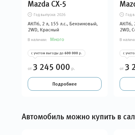
Mazda CX-5
Maz
Год выпуска:
2026
Год в
АКП6, 2 л, 155 л.с., Бензиновый,
АКП6, 2
2WD, Красный
2WD, 
Много
В наличии:
В налич
с учетом выгоды до
600 000
р.
с учет
3 245 000
3 
от
р.
от
Подробнее
Автомобиль можно купить в са