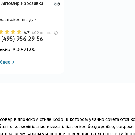
 Автомир Ярославка
славское ш., д. 7
4.7
602 отзыва
 (495) 956-29-56
евно: 9:00-21:00
бнее
вер в японском стиле Kodo, в котором удачно сочетаются ком
биль с возможностью выехать на лёгкое бездорожье, соврем
на тем, кому важны уверенное поведение на дороге, комфор