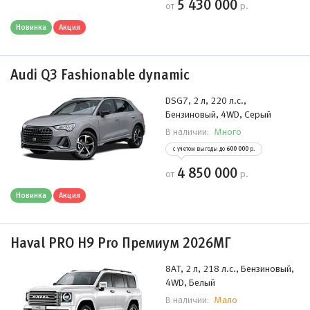
5 430 000
от
р.
Новинка
Акция
Audi Q3 Fashionable dynamic
DSG7, 2 л, 220 л.с.,
Бензиновый, 4WD, Серый
Много
В наличии:
с учетом выгоды до
600 000
р.
4 850 000
от
р.
Новинка
Акция
Haval PRO H9 Pro Премиум 2026МГ
8AT, 2 л, 218 л.с., Бензиновый,
4WD, Белый
Мало
В наличии: