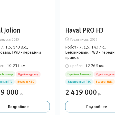
l Jolion
Haval PRO H3
ыпуска:
2025
Год выпуска:
2025
 7, 1,5, 143 л.с.,
Робот - 7, 1,5, 143 л.с.,
овый, FWD - передний
Бензиновый, FWD - передн
д
привод
10 231 км
12 263 км
ег:
Пробег:
я Автомир
Один владелец
Гарантия Автомир
Один владеле
нный ПТС
Возврат НДС
Электронный ПТС
Возврат НДС
99 000
2 419 000
р.
р.
Подробнее
Подробнее