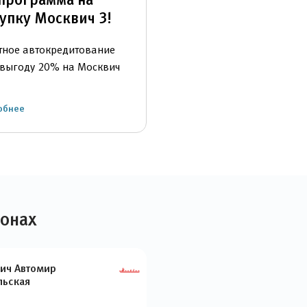
упку Москвич 3!
тное автокредитование
 выгоду 20% на Москвич
обнее
лонах
ич Автомир
льская