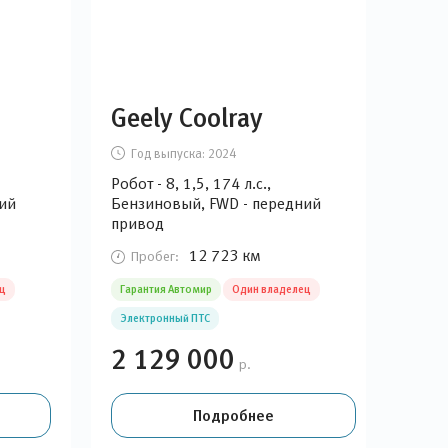
Geely Coolray
Ha
Год выпуска:
2024
Г
Робот - 8, 1,5, 174 л.с.,
Робот
ий
Бензиновый, FWD - передний
Бен
привод
при
12 723 км
Пробег:
П
ц
Гарантия Автомир
Один владелец
Гара
Электронный ПТС
Эле
2 129 000
2 
р.
Подробнее