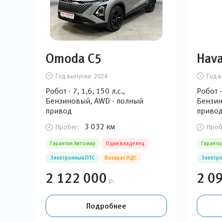
Omoda C5
Hava
Год выпуска:
2024
Год в
Робот - 7, 1,6, 150 л.с.,
Робот -
Бензиновый, AWD - полный
Бензин
привод
приво
3 032 км
Пробег:
Проб
Гарантия Автомир
Один владелец
Гаранти
Электронный ПТС
Возврат НДС
Электро
2 122 000
2 0
р.
Подробнее