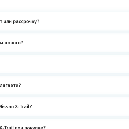
ит или рассрочку?
ты нового?
лагаете?
issan X-Trail?
-Trail при покупке?