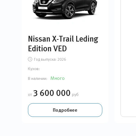
Nissan X-Trail Leding
Edition VED
Год выпуска:
2026
Кузов:
Много
В наличии:
3 600 000
от
руб
Подробнее