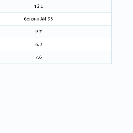
12.1
бензин АИ-95
9.7
6.3
7.6