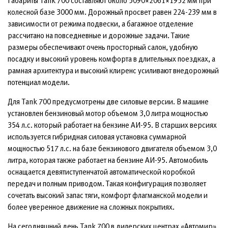
Габариты Tank 700 составляют около 5090×2061×1952 мм при
колесной базе 3000 мм. Дорожный просвет равен 224-239 мм в
зависимости от режима подвески, а багажное отделение
рассчитано на повседневные и дорожные задачи. Такие
размеры обеспечивают очень просторный салон, удобную
посадку и высокий уровень комфорта в длительных поездках, а
рамная архитектура и высокий клиренс усиливают внедорожный
потенциал модели.
Для Tank 700 предусмотрены две силовые версии. В машине
установлен бензиновый мотор объемом 3,0 литра мощностью
354 л.с. который работает на бензине АИ-95. В старших версиях
используется гибридная силовая установка суммарной
мощностью 517 л.с. на базе бензинового двигателя объемом 3,0
литра, которая также работает на бензине АИ-95. Автомобиль
оснащается девятиступенчатой автоматической коробкой
передач и полным приводом. Такая конфигурация позволяет
сочетать высокий запас тяги, комфорт флагманской модели и
более уверенное движение на сложных покрытиях.
На сегодняшний день Tank 700 в дилерских центрах «Автомир»