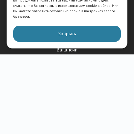
Вы продолжите пользоваться нашими услугами, мы будем
считать, что Вы согласны с использованием cookie-файлов. Или
Отзывы на авто
Вы можете запретить сохранение cookie в настройках своего
Отзывы о компании
браузера.
О Компании
Закрыть
История Компании
Вакансии
Новости
Карта сайта
Контакты
+7 495 292-60-60
Клиентская служба
© 2026 АВТОМИР