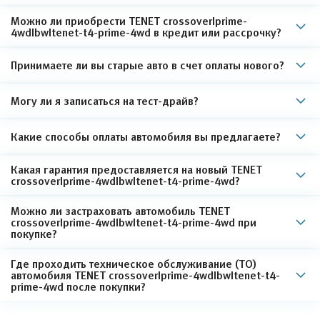
Можно ли приобрести TENET crossoverIprime-
4wdIbwItenet-t4-prime-4wd в кредит или рассрочку?
Принимаете ли вы старые авто в счет оплаты нового?
Могу ли я записаться на тест-драйв?
Какие способы оплаты автомобиля вы предлагаете?
Какая гарантия предоставляется на новый TENET
crossoverIprime-4wdIbwItenet-t4-prime-4wd?
Можно ли застраховать автомобиль TENET
crossoverIprime-4wdIbwItenet-t4-prime-4wd при
покупке?
Где проходить техническое обслуживание (ТО)
автомобиля TENET crossoverIprime-4wdIbwItenet-t4-
prime-4wd после покупки?