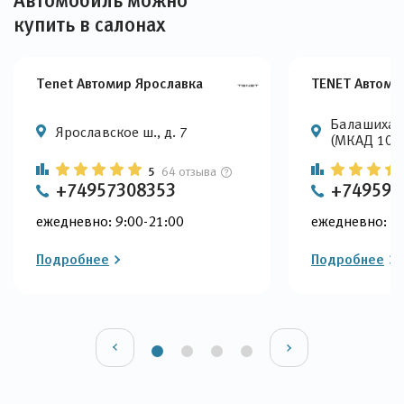
Автомобиль можно
купить в салонах
Tenet Автомир Ярославка
TENET Автоми
Балашиха, 
Ярославское ш., д. 7
(МКАД 105
5
64 отзыва
+74957308353
+749599
ежедневно: 9:00-21:00
ежедневно: 9:
Подробнее
Подробнее