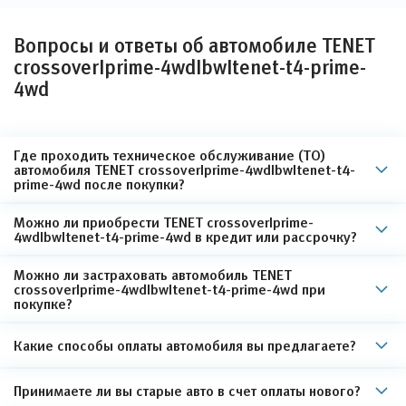
Вопросы и ответы об автомобиле TENET
crossoverIprime-4wdIbwItenet-t4-prime-
4wd
Где проходить техническое обслуживание (ТО)
автомобиля TENET crossoverIprime-4wdIbwItenet-t4-
prime-4wd после покупки?
Можно ли приобрести TENET crossoverIprime-
4wdIbwItenet-t4-prime-4wd в кредит или рассрочку?
Можно ли застраховать автомобиль TENET
crossoverIprime-4wdIbwItenet-t4-prime-4wd при
покупке?
Какие способы оплаты автомобиля вы предлагаете?
Принимаете ли вы старые авто в счет оплаты нового?