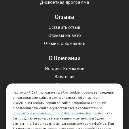
Дисконтная программа
Отзывы
Оставить отзыв
Отзывы на авто
Отзывы о компании
О Компании
История Компании
Вакансии
Новости
Настоящий Сайт использует файлы cookie и собирает сведения
о пользователях сайта в целях анализа эффективности
Карта сайта
и улучшения работы сервисов сайта. Обработка сведений
о пользователях сайта осуществляется в соответствии с
Политикой в отношении обработки персональных данных
. Если
Контакты
Вы продолжите пользоваться нашими услугами, мы будем
считать, что Вы согласны с использованием cookie-файлов. Или
Вы можете запретить сохранение cookie в настройках своего