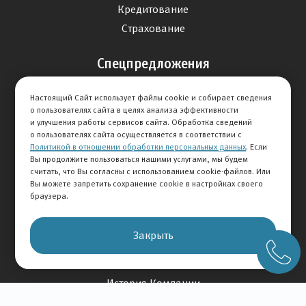
Кредитование
Страхование
Спецпредложения
Продажа авто
Настоящий Сайт использует файлы cookie и собирает сведения
Сервис
о пользователях сайта в целях анализа эффективности
и улучшения работы сервисов сайта. Обработка сведений
Дисконтная программа
о пользователях сайта осуществляется в соответствии с
Политикой в отношении обработки персональных данных
. Если
Отзывы
Вы продолжите пользоваться нашими услугами, мы будем
считать, что Вы согласны с использованием cookie-файлов. Или
Вы можете запретить сохранение cookie в настройках своего
Оставить отзыв
браузера.
Отзывы на авто
Отзывы о компании
Закрыть
О Компании
История Компании
Вакансии