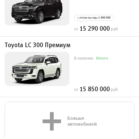
с учетом выгоды
1 000 000
15 290 000
от
руб
Toyota LC 300 Премиум
Много
В наличии:
15 850 000
от
руб
Больше
автомобилей