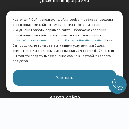
Дисконтная программа
Отзывы
Настоящий Сайт использует файлы cookie и собирает сведения
о пользователях сайта в целях анализа эффективности
Оставить отзыв
и улучшения работы сервисов сайта. Обработка сведений
Отзывы на авто
о пользователях сайта осуществляется в соответствии с
Политикой в отношении обработки персональных данных
. Если
Отзывы о компании
Вы продолжите пользоваться нашими услугами, мы будем
считать, что Вы согласны с использованием cookie-файлов. Или
О Компании
Вы можете запретить сохранение cookie в настройках своего
браузера.
История Компании
Вакансии
Закрыть
Новости
Карта сайта
Контакты
+7 495 292-60-60