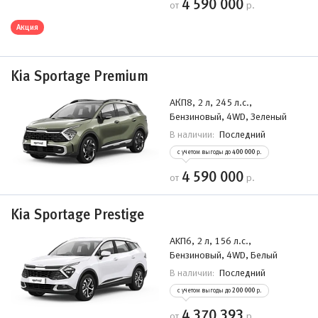
4 590 000
от
р.
Акция
Kia Sportage Premium
АКП8, 2 л, 245 л.с.,
Бензиновый, 4WD, Зеленый
Последний
В наличии:
с учетом выгоды до
400 000
р.
4 590 000
от
р.
Kia Sportage Prestige
АKП6, 2 л, 156 л.с.,
Бензиновый, 4WD, Белый
Последний
В наличии:
с учетом выгоды до
200 000
р.
4 370 393
от
р.