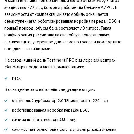
В машине установлен бензиновый мотор объемом 2,0 литра
мощностью 272 л.с., который работает на бензине АИ-95. В
зависимости от комплектации автомобиль оснащается
семиступенчатая роботизированная коробка передач DSG и
полный привод, объем бака составляет 70 литров. Такая
конфигурация рассчитана на спокойную повседневную
эксплуатацию, уверенное движение по трассе и комфортные
поездки с пассажирами.
На сегодняшний день Teramont PRO в дилерских центрах
«Автомир» представлен в комплектациях:
Peak
В оснащение авто включены следующие опции:
бензиновый турбомотор 2,0 TSI мощностью 220 л.с.;
роботизированная коробка передач DSG;
система полного привода 4Motion;
семиместная компоновка салона с тремя рядами сидений;