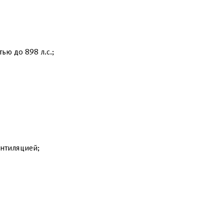
ю до 898 л.с.;
ентиляцией;