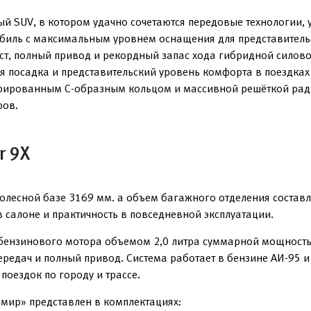
й SUV, в котором удачно сочетаются передовые технологии,
обиль с максимальным уровнем оснащения для представительс
т, полный привод и рекордный запас хода гибридной силовой
 посадка и представительский уровень комфорта в поездках
егрированным C-образным кольцом и массивной решёткой рад
ров.
r 9X
лесной базе 3169 мм. а объем багажного отделения составл
в салоне и практичность в повседневной эксплуатации.
бензинового мотора объемом 2,0 литра суммарной мощностью
редач и полный привод. Система работает в бензине АИ-95 и
 поездок по городу и трассе.
омир» представлен в комплектациях: