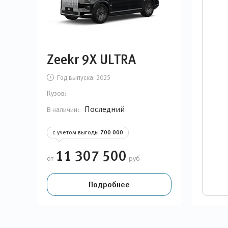
Zeekr 9X ULTRA
Год выпуска:
2025
Кузов:
Последний
В наличии:
с учетом выгоды
700 000
11 307 500
от
руб
Подробнее