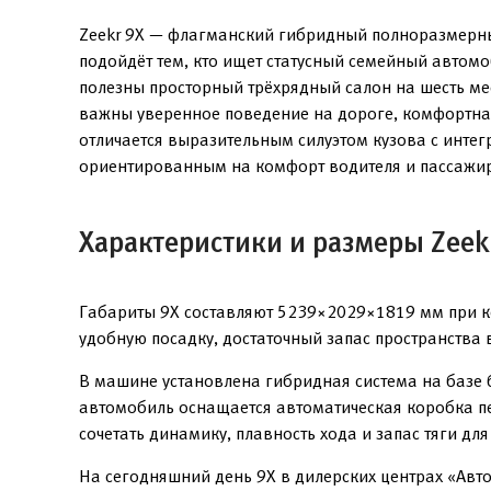
Zeekr 9X — флагманский гибридный полноразмерны
подойдёт тем, кто ищет статусный семейный автом
полезны просторный трёхрядный салон на шесть мес
важны уверенное поведение на дороге, комфортная
отличается выразительным силуэтом кузова с инт
ориентированным на комфорт водителя и пассажи
Характеристики и размеры Zeek
Габариты 9X составляют 5239×2029×1819 мм при ко
удобную посадку, достаточный запас пространства 
В машине установлена гибридная система на базе 
автомобиль оснащается автоматическая коробка пе
сочетать динамику, плавность хода и запас тяги для
На сегодняшний день 9X в дилерских центрах «Авт