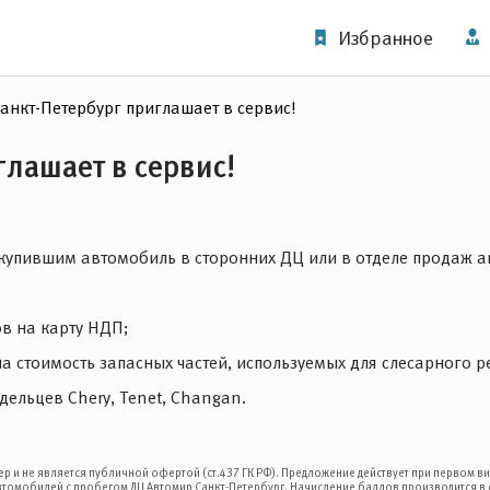
Избранное
анкт-Петербург приглашает в сервис!
глашает в сервис!
купившим автомобиль в сторонних ДЦ или в отделе продаж а
в на карту НДП;
 стоимость запасных частей, используемых для слесарного ре
ельцев Chery, Tenet, Changan.
и не является публичной офертой (ст.437 ГК РФ). Предложение действует при первом ви
автомобилей с пробегом ДЦ Автомир Санкт-Петербург. Начисление баллов производится в