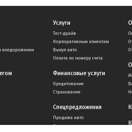
Услуги
О
Тест-драйв
О
Корпоративным клиентам
О
и внедорожники
Выкуп авто
О
Оплата по номеру счета
О
егом
Финансовые услуги
И
Кредитование
В
Страхование
Н
Спецпредложения
К
Продажа авто
К
Сервис