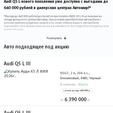
Audi Q5 L нового поколения уже доступна с выгодами до
640 000 рублей в дилерских центрах Автомир!*
*Выгода до 640 000 рублей достигается при покупке AUDI Q5 L III из наличия на
складе дилерского центра Автомир, при условии приобретения автомобиля с
использованием кредитных средств и по схеме обмена вашего автомобиля.
Оценивайте свои финансовые риски и возможности. Все подробности в дилерском
центре Автомир.
Развернуть
Авто подходящее под акцию
Audi Q5 L III
DSG7, 2 л, 204 л.с.,
Бензиновый, 4WD, Черный
Много
В наличии:
с учетом выгоды
600 000
р.
6 390 000
от
р.
Audi Q5 L III