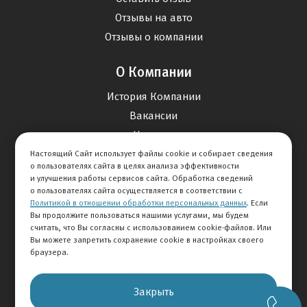
Отзывы на авто
Отзывы о компании
О Компании
История Компании
Вакансии
Новости
Настоящий Сайт использует файлы cookie и собирает сведения
о пользователях сайта в целях анализа эффективности
Карта сайта
и улучшения работы сервисов сайта. Обработка сведений
о пользователях сайта осуществляется в соответствии с
Политикой в отношении обработки персональных данных
. Если
Контакты
Вы продолжите пользоваться нашими услугами, мы будем
считать, что Вы согласны с использованием cookie-файлов. Или
Вы можете запретить сохранение cookie в настройках своего
+7 495 292-60-60
браузера.
Клиентская служба
Закрыть
© 2026 АВТОМИР