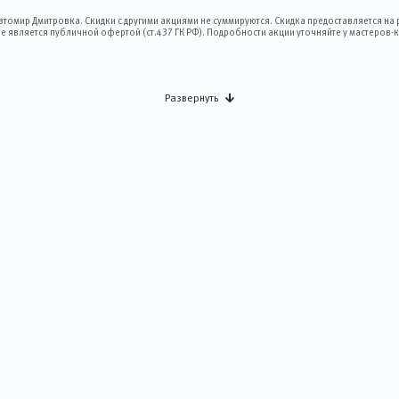
втомир Дмитровка. Скидки с другими акциями не суммируются. Скидка предоставляется на
 является публичной офертой (ст.437 ГК РФ). Подробности акции уточняйте у мастеров-к
Развернуть