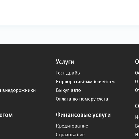
Услуги
О
Тест-драйв
О
Корпоративным клиентам
О
и внедорожники
Выкуп авто
О
Оплата по номеру счета
О
егом
Финансовые услуги
И
Кредитование
В
Страхование
Н