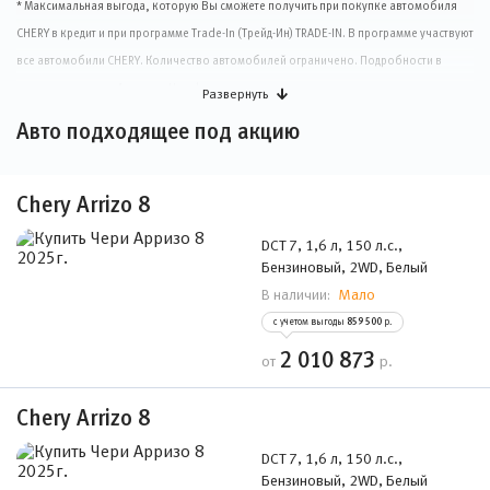
* Максимальная выгода, которую Вы сможете получить при покупке автомобиля
CHERY в кредит и при программе Trade-In (Трейд-Ин) TRADE-IN. В программе участвуют
все автомобили CHERY. Количество автомобилей ограничено. Подробности в
дилерском центре Автомир. Не оферта.
Развернуть
Авто подходящее под акцию
** Акция «Зимние шины в подарок» действует при покупке автомобилей с
01.03.2025 по 30.04.2025. преимущество достигается за счет соразмерного
снижения стоимости нового автомобиля. Не является публичной офертой. Для
Chery Arrizo 8
получения подробной информации, пожалуйста, обращайтесь в наш салон.
DCT 7, 1,6 л, 150 л.с.,
Бензиновый, 2WD, Белый
Мало
В наличии:
с учетом выгоды
859 500
р.
2 010 873
от
р.
Chery Arrizo 8
DCT 7, 1,6 л, 150 л.с.,
Бензиновый, 2WD, Белый