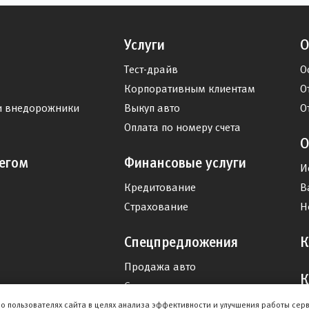
Услуги
О
Тест-драйв
О
Корпоративным клиентам
О
и внедорожники
Выкуп авто
О
Оплата по номеру счета
О
егом
Финансовые услуги
И
Кредитование
В
Страхование
Н
Спецпредложения
К
Продажа авто
К
Сервис
Дисконтная программа
о пользователях сайта в целях анализа эффективности и улучшения работы сер