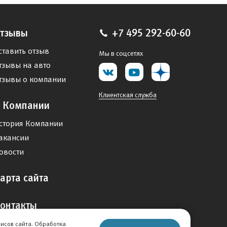
тзывы
+7 495 292-60-60
ставить отзыв
Мы в соцсетях
тзывы на авто
тзывы о компании
Клиентская служба
 Компании
стория Компании
акансии
овости
арта сайта
онтакты
висов сайта. Обработка