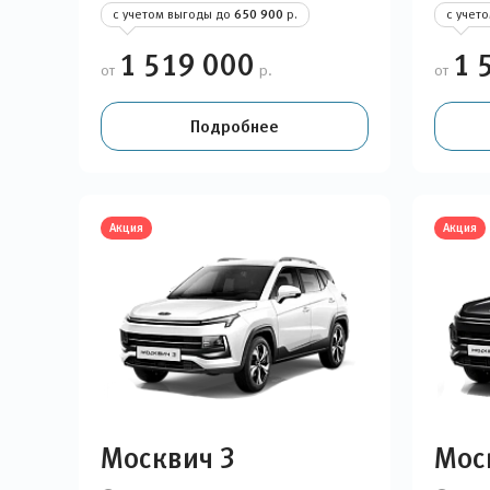
с учетом выгоды до
650 900
р.
с учет
1 519 000
1 
от
р.
от
Подробнее
Акция
Акция
Москвич 3
Мос