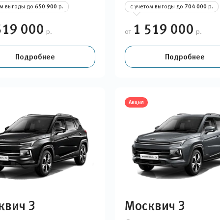
ом выгоды до
650 900
р.
с учетом выгоды до
704 000
р.
519 000
1 519 000
р.
от
р.
Подробнее
Подробнее
Акция
квич 3
Москвич 3