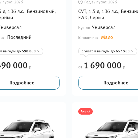
ыпуска:
2026
Год выпуска:
2026
5 л, 136 л.с., Бензиновый,
CVT, 1,5 л, 136 л.с., Бензи
ерный
FWD, Серый
Универсал
Универсал
Кузов:
Последний
Мало
ии:
В наличии:
ом выгоды до
590 000
р.
с учетом выгоды до
657 900
р.
690 000
1 690 000
р.
от
р.
Подробнее
Подробнее
Акция