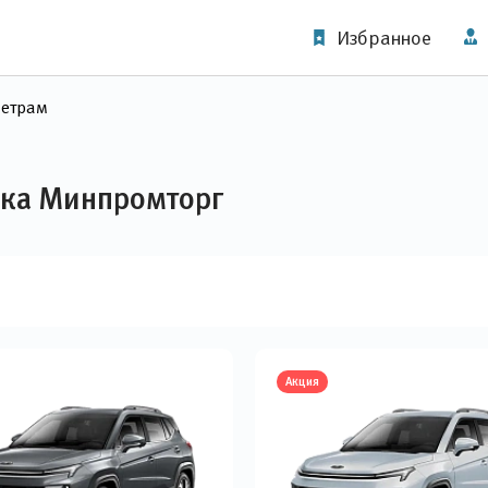
Избранное
метрам
ска Минпромторг
Акция