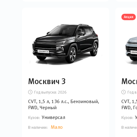
Акция
Москвич 3
Мос
Год выпуска:
2026
Год в
CVT, 1,5 л, 136 л.с., Бензиновый,
CVT, 1,
FWD, Черный
FWD, Г
Универсал
Кузов:
Кузов:
Мало
В наличии:
В налич