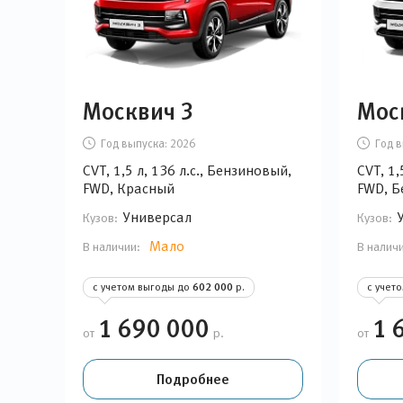
Москвич 3
Мос
Год выпуска:
2026
Год в
CVT, 1,5 л, 136 л.с., Бензиновый,
CVT, 1,
FWD, Красный
FWD, Б
Универсал
Кузов:
Кузов:
Мало
В наличии:
В налич
с учетом выгоды до
602 000
р.
с учет
1 690 000
1 
от
р.
от
Подробнее