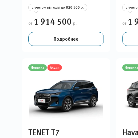
с учетом выгоды до
820 500
р.
с учет
1 914 500
1 
от
р.
от
Подробнее
Новинка
Акция
Новинк
TENET T7
Hava