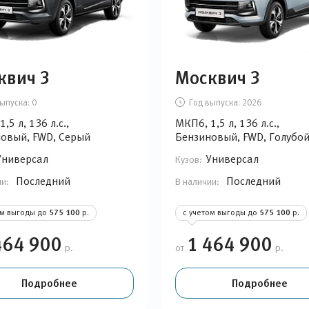
квич 3
Москвич 3
ыпуска:
0
Год выпуска:
2026
,5 л, 136 л.с.,
МКП6, 1,5 л, 136 л.с.,
овый, FWD, Серый
Бензиновый, FWD, Голубо
Универсал
Универсал
Кузов:
Последний
Последний
ии:
В наличии:
ом выгоды до
575 100
р.
с учетом выгоды до
575 100
р.
464 900
1 464 900
р.
от
р.
Подробнее
Подробнее