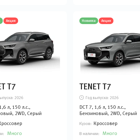
а
Акция
Новинка
Акция
T T7
TENET T7
ыпуска:
2026
Год выпуска:
2026
1,6 л, 150 л.с.,
DCT 7, 1,6 л, 150 л.с.,
овый, 2WD, Серый
Бензиновый, 2WD, Серый
Кроссовер
Кроссовер
Кузов:
Много
Много
ии:
В наличии: