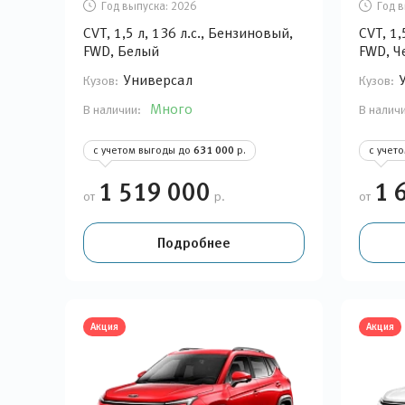
Год выпуска:
2026
Год в
CVT, 1,5 л, 136 л.с., Бензиновый,
CVT, 1,
FWD, Белый
FWD, Ч
Универсал
Кузов:
Кузов:
Много
В наличии:
В налич
с учетом выгоды до
631 000
р.
с учет
1 519 000
1 
от
р.
от
Подробнее
Акция
Акция