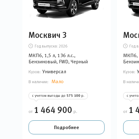
Москвич 3
Мос
Год выпуска:
2026
Год в
МКП6, 1,5 л, 136 л.с.,
МКП6, 1
Бензиновый, FWD, Черный
Бензин
Универсал
Кузов:
Кузов:
Мало
В наличии:
В налич
с учетом выгоды до
575 100
р.
с учет
1 464 900
1 
от
р.
от
Подробнее