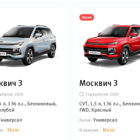
Акция
квич 3
Москвич 3
ыпуска:
2026
Год выпуска:
2026
5 л, 136 л.с., Бензиновый,
CVT, 1,5 л, 136 л.с., Бензи
олубой
FWD, Красный
Универсал
Универсал
Кузов:
Мало
Мало
ии:
В наличии: