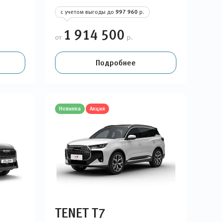
с учетом выгоды до
997 960
р.
1 914 500
от
р.
Подробнее
Новинка
Акция
TENET T7