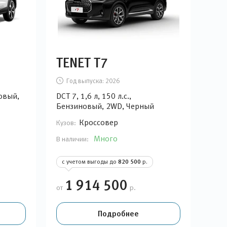
TENET T7
Год выпуска:
2026
новый,
DCT 7, 1,6 л, 150 л.с.,
Бензиновый, 2WD, Черный
Кроссовер
Кузов:
Много
В наличии:
с учетом выгоды до
820 500
р.
1 914 500
от
р.
Подробнее