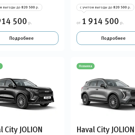
ом выгоды до
820 500
р.
с учетом выгоды до
820 500
р.
914 500
1 914 500
р.
от
р.
Подробнее
Подробнее
а
Новинка
l City JOLION
Haval City JOLION