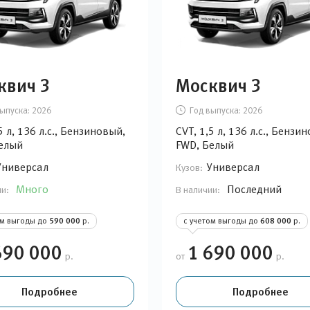
квич 3
Москвич 3
ыпуска:
2026
Год выпуска:
2026
5 л, 136 л.с., Бензиновый,
CVT, 1,5 л, 136 л.с., Бензи
елый
FWD, Белый
Универсал
Универсал
Кузов:
Много
Последний
ии:
В наличии:
ом выгоды до
590 000
р.
с учетом выгоды до
608 000
р.
690 000
1 690 000
р.
от
р.
Подробнее
Подробнее