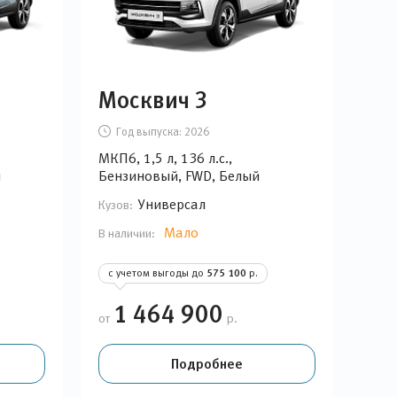
Москвич 3
Год выпуска:
2026
МКП6, 1,5 л, 136 л.с.,
й
Бензиновый, FWD, Белый
Универсал
Кузов:
Мало
В наличии:
с учетом выгоды до
575 100
р.
1 464 900
от
р.
Подробнее