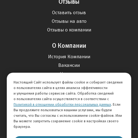
Отзывы
Оставить отзыв
Отзывы на авто
Отзывы о компании
О Компании
История Компании
Вакансии
Новости
Настоящий Сайт использует файлы cookie и собирает сведения
о пользователях сайта в целях анализа эффективности
Карта сайта
и улучшения работы сервисов сайта. Обработка сведений
о пользователях сайта осуществляется в соответствии с
Политикой в отношении обработки персональных данных
. Если
Контакты
Вы продолжите пользоваться нашими услугами, мы будем
считать, что Вы согласны с использованием cookie-файлов. Или
Вы можете запретить сохранение cookie в настройках своего
+7 495 292-60-60
браузера.
Клиентская служба