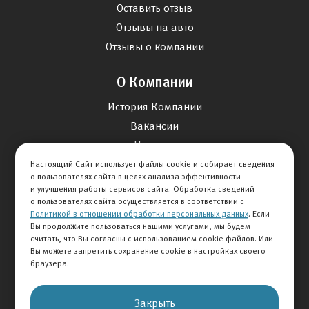
Оставить отзыв
Отзывы на авто
Отзывы о компании
О Компании
История Компании
Вакансии
Новости
Настоящий Сайт использует файлы cookie и собирает сведения
о пользователях сайта в целях анализа эффективности
Карта сайта
и улучшения работы сервисов сайта. Обработка сведений
о пользователях сайта осуществляется в соответствии с
Политикой в отношении обработки персональных данных
. Если
Контакты
Вы продолжите пользоваться нашими услугами, мы будем
считать, что Вы согласны с использованием cookie-файлов. Или
Вы можете запретить сохранение cookie в настройках своего
+7 495 292-60-60
браузера.
Клиентская служба
Закрыть
© 2026 АВТОМИР