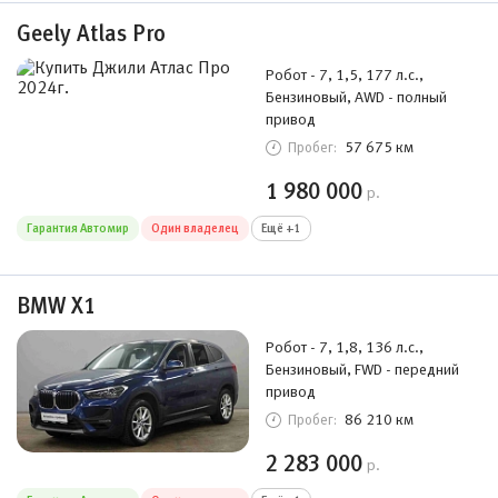
Geely Atlas Pro
Робот - 7, 1,5, 177 л.с.,
Бензиновый, AWD - полный
привод
57 675 км
Пробег:
1 980 000
р.
Гарантия Автомир
Один владелец
Ещё +1
BMW X1
Робот - 7, 1,8, 136 л.с.,
Бензиновый, FWD - передний
привод
86 210 км
Пробег:
2 283 000
р.