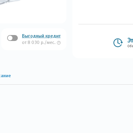
Выгодный кредит
Э
от 8 030 р./мес.
Объ
сание