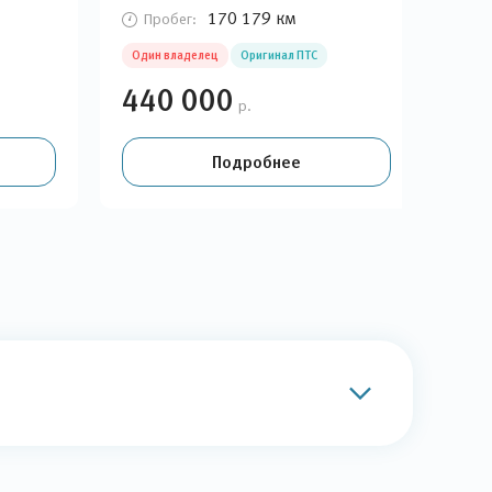
170 179 км
Пробег:
П
Один владелец
Оригинал ПТС
Ори
440 000
41
р.
Подробнее