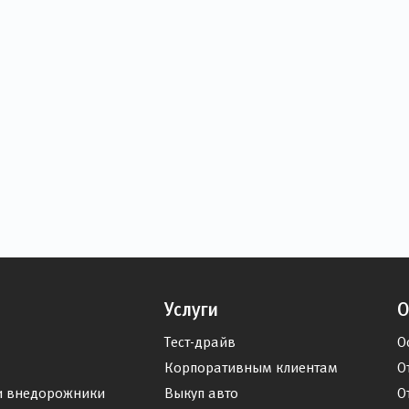
Услуги
О
Тест-драйв
О
Корпоративным клиентам
О
и внедорожники
Выкуп авто
О