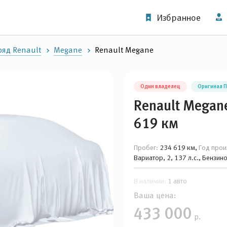
Избранное
яд Renault
Megane
Renault Megane
Один владелец
Оригинал 
Renault Megan
619 км
Пробег:
234 619 км,
Год прои
Вариатор, 2, 137 л.с., Бензи
В наличии:
1 авто
Ваша цена:
433 000
р.