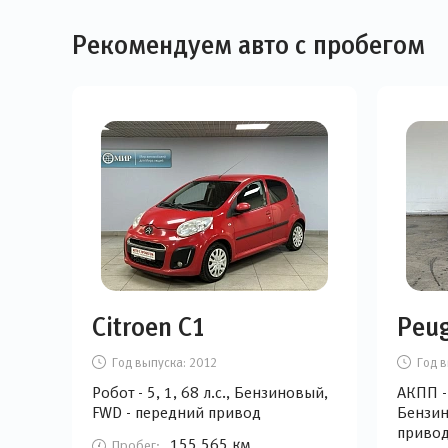
Рекомендуем авто с пробегом
Citroen C1
Peu
Год выпуска:
2012
Год в
Робот - 5, 1, 68 л.с., Бензиновый,
АКПП - 
FWD - передний привод
Бензин
приво
155 565 км
Пробег: