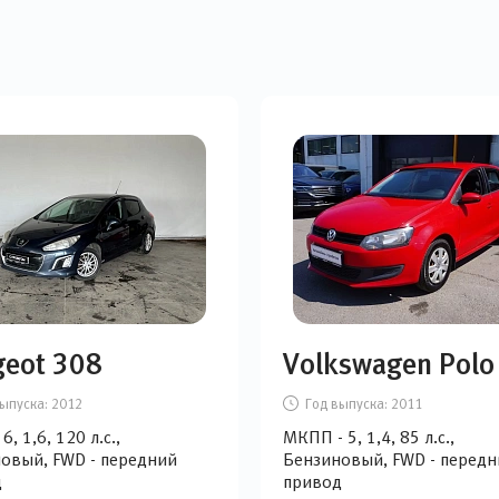
geot 308
Volkswagen Polo
ыпуска:
2012
Год выпуска:
2011
6, 1,6, 120 л.с.,
МКПП - 5, 1,4, 85 л.с.,
овый, FWD - передний
Бензиновый, FWD - передн
д
привод