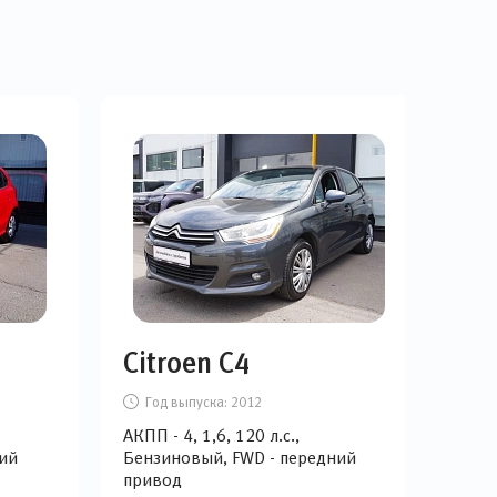
Citroen C4
Op
Год выпуска:
2012
Г
АКПП - 4, 1,6, 120 л.с.,
МКПП
ий
Бензиновый, FWD - передний
Бен
привод
при