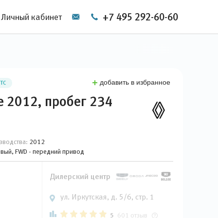
+7 495 292-60-60
Личный кабинет
добавить в избранное
ПТС
e 2012, пробег 234
зводства:
2012
новый, FWD - передний привод
Дилерский центр
ул. Иркутская, д. 5/6, стр. 1
5
601 отзыв