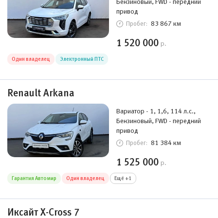
Бензиновый, FWD - передний
привод
83 867 км
Пробег:
1 520 000
р.
Один владелец
Электронный ПТС
Renault Arkana
Вариатор - 1, 1,6, 114 л.с.,
Бензиновый, FWD - передний
привод
81 384 км
Пробег:
1 525 000
р.
Гарантия Автомир
Один владелец
Ещё +1
Иксайт X-Cross 7