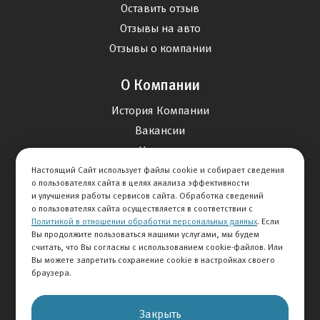
Оставить отзыв
Отзывы на авто
Отзывы о компании
О Компании
История Компании
Вакансии
Новости
Настоящий Сайт использует файлы cookie и собирает сведения
о пользователях сайта в целях анализа эффективности
Карта сайта
и улучшения работы сервисов сайта. Обработка сведений
о пользователях сайта осуществляется в соответствии с
Политикой в отношении обработки персональных данных
. Если
Контакты
Вы продолжите пользоваться нашими услугами, мы будем
считать, что Вы согласны с использованием cookie-файлов. Или
Вы можете запретить сохранение cookie в настройках своего
+7 495 292-60-60
браузера.
Клиентская служба
Закрыть
© 2026 АВТОМИР