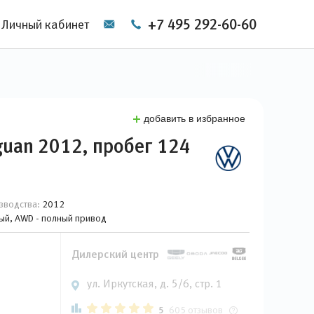
+7 495 292-60-60
Личный кабинет
добавить в избранное
guan 2012, пробег 124
зводства:
2012
вый, AWD - полный привод
Дилерский центр
ул. Иркутская, д. 5/6, стр. 1
5
605 отзывов