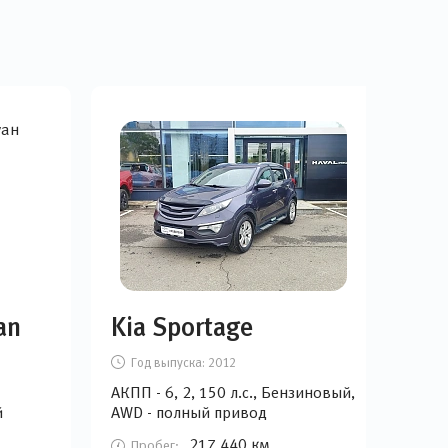
an
Kia Sportage
Re
Год выпуска:
2012
Г
АКПП - 6, 2, 150 л.с., Бензиновый,
АКПП
й
AWD - полный привод
AWD
217 440 км
Пробег:
П