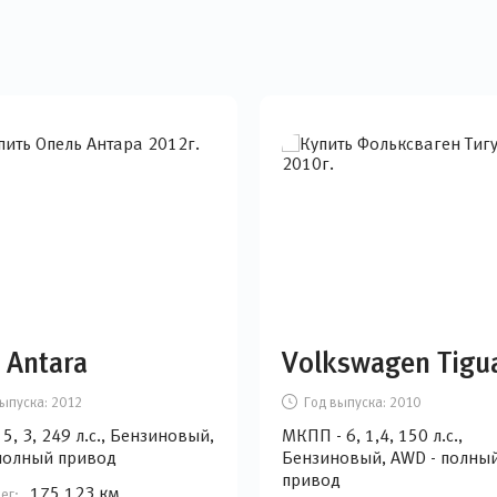
 Antara
Volkswagen Tigu
ыпуска:
2012
Год выпуска:
2010
5, 3, 249 л.с., Бензиновый,
МКПП - 6, 1,4, 150 л.с.,
полный привод
Бензиновый, AWD - полны
привод
175 123 км
ег: