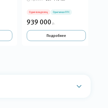
Один владелец
Оригинал ПТС
Оди
939 000
94
р.
Подробнее