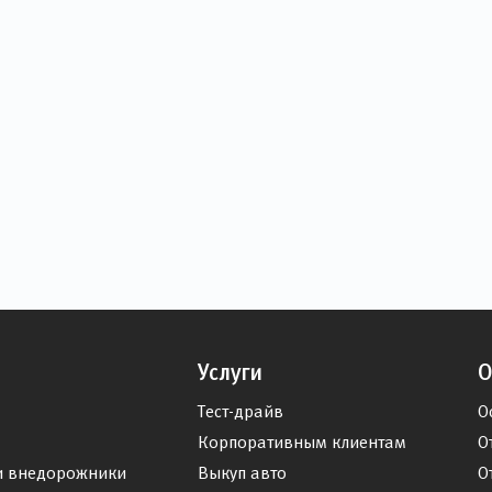
Услуги
О
Тест-драйв
О
Корпоративным клиентам
О
и внедорожники
Выкуп авто
О