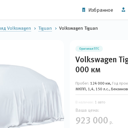
Избранное
яд Volkswagen
Tiguan
Volkswagen Tiguan
Оригинал ПТС
Volkswagen Ti
000 км
Пробег:
124 000 км,
Год прои
МКПП, 1,4, 150 л.с., Бензино
В наличии:
1 авто
Ваша цена:
923 000
р.