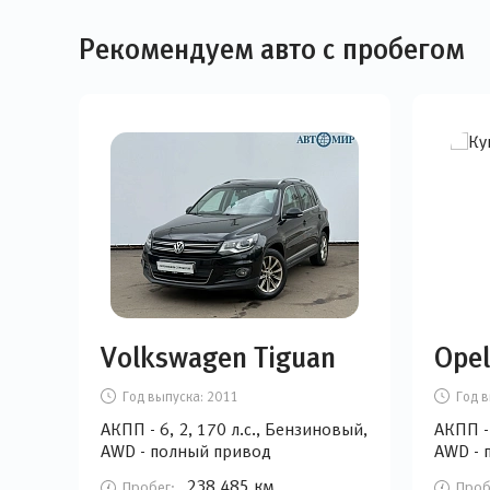
Рекомендуем авто с пробегом
Volkswagen Tiguan
Opel
Год выпуска:
2011
Год в
АКПП - 6, 2, 170 л.с., Бензиновый,
АКПП - 
AWD - полный привод
AWD - 
238 485 км
Пробег:
Проб