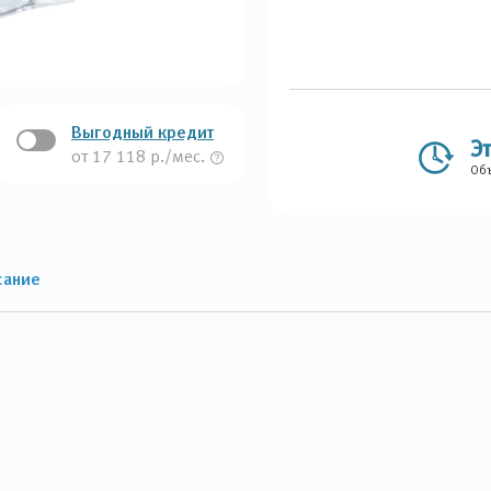
Выгодный кредит
Э
от 17 118 р./мес.
Объ
сание