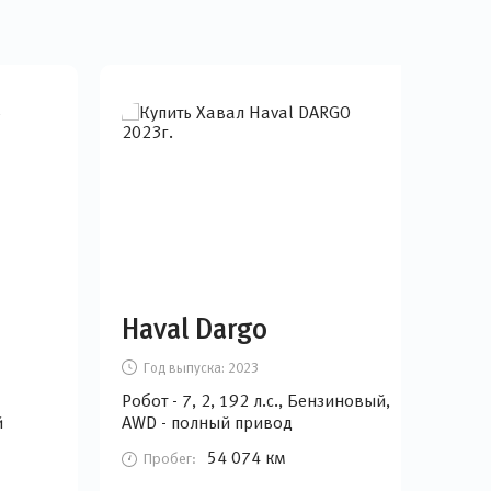
Haval Dargo
Sk
Год выпуска:
2023
Г
Робот - 7, 2, 192 л.с., Бензиновый,
Робот
й
AWD - полный привод
Бен
при
54 074 км
Пробег:
П