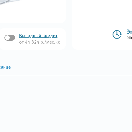
Э
Выгодный кредит
Объ
от 44 324 р./мес.
сание