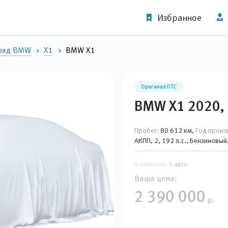
Избранное
ряд BMW
X1
BMW X1
Оригинал ПТС
BMW X1 2020, 
Пробег:
80 612 км,
Год произ
АКПП, 2, 192 л.с., Бензиновы
В наличии:
1 авто
Ваша цена:
2 390 000
р.