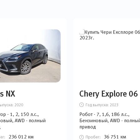
s NX
Chery Explore 06
ыпуска:
2020
Год выпуска:
2023
р - 1, 2, 150 л.с.,
Робот - 7, 1,6, 186 л.с.,
овый, AWD - полный
Бензиновый, AWD - полны
д
привод
236 012 км
36 751 км
ег:
Пробег: