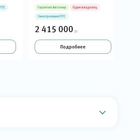
ПТС
Гарантия Автомир
Один владелец
Оди
Электронный ПТС
2 415 000
2 
р.
Подробнее