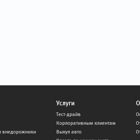
Услуги
О
Тест-драйв
О
Корпоративным клиентам
О
и внедорожники
Выкуп авто
О