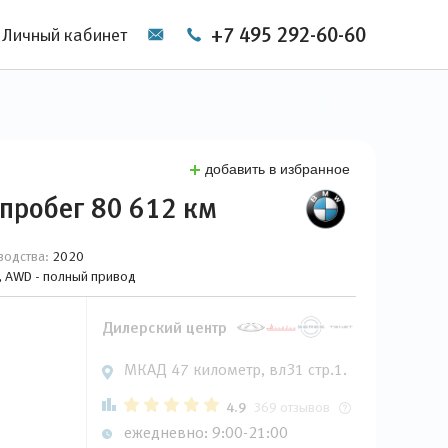
+7 495 292-60-60
Личный кабинет
добавить в избранное
пробег 80 612 км
водства:
2020
й, AWD - полный привод
Дилерский центр
МКАД 47 километр, вл31 стр.1.
4.9
369 отзывов
ежедневно: 9:00-21:00