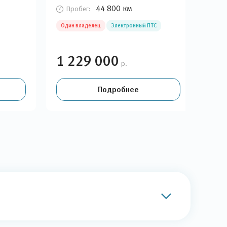
44 800 км
Пробег:
П
Один владелец
Электронный ПТС
Ори
1 229 000
1 
р.
Подробнее