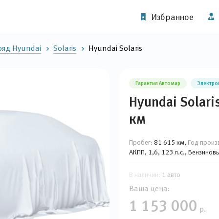
Избранное
яд Hyundai
Solaris
Hyundai Solaris
Гарантия Автомир
Электро
Hyundai Solari
км
Пробег:
81 615 км,
Год произ
АКПП, 1,6, 123 л.с., Бензино
В наличии:
1 авто
Ваша цена:
1 153 000
р.