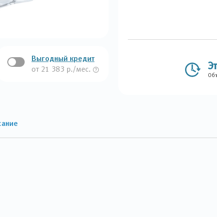
Выгодный кредит
Э
от 21 383 р./мес.
Объ
сание