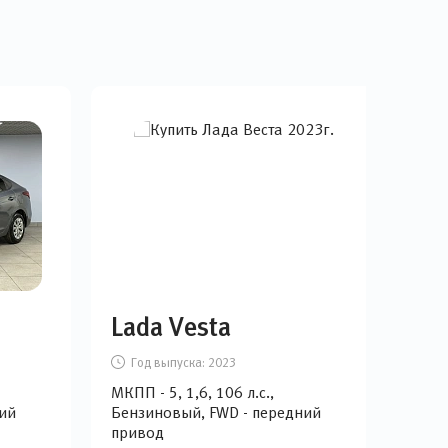
Lada Vesta
Hy
Год выпуска:
2023
Г
МКПП - 5, 1,6, 106 л.с.,
МКПП
ий
Бензиновый, FWD - передний
Бен
привод
при