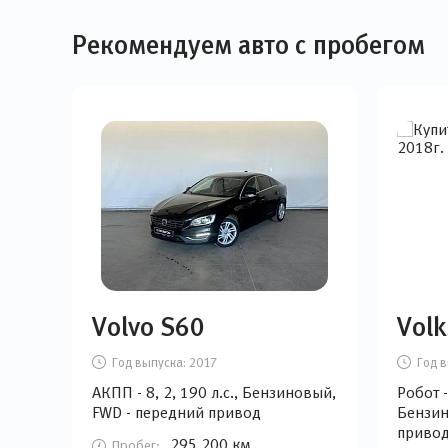
Рекомендуем авто с пробегом
Volvo S60
Volk
Год выпуска:
2017
Год в
АКПП - 8, 2, 190 л.с., Бензиновый,
Робот -
FWD - передний привод
Бензин
приво
295 200 км
Пробег: