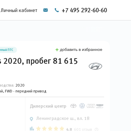
+7 495 292-60-60
Личный кабинет
добавить в избранное
нный ПТС
s 2020, пробег 81 615
водства:
2020
вый, FWD - передний привод
Дилерский центр
Ленинградское ш., вл. 18
4.8
601 отзыв