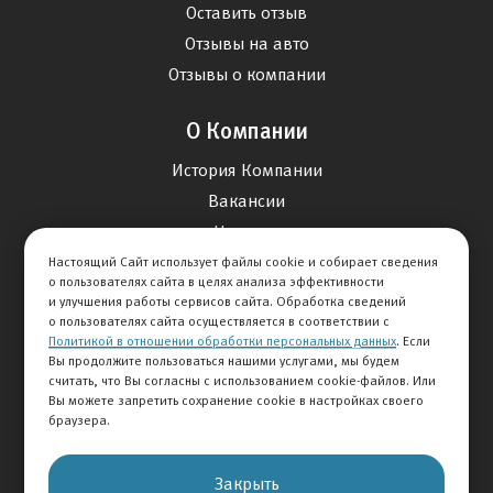
Оставить отзыв
Отзывы на авто
Отзывы о компании
О Компании
История Компании
Вакансии
Новости
Настоящий Сайт использует файлы cookie и собирает сведения
о пользователях сайта в целях анализа эффективности
Карта сайта
и улучшения работы сервисов сайта. Обработка сведений
о пользователях сайта осуществляется в соответствии с
Политикой в отношении обработки персональных данных
. Если
Контакты
Вы продолжите пользоваться нашими услугами, мы будем
считать, что Вы согласны с использованием cookie-файлов. Или
Вы можете запретить сохранение cookie в настройках своего
+7 495 292-60-60
браузера.
Клиентская служба
Закрыть
© 2026 АВТОМИР