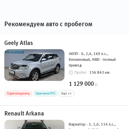
Рекомендуем авто с пробегом
Geely Atlas
АКПП - 6, 2,4, 149 л.с.,
Бензиновый, AWD - полный
привод
156 843 км
Пробег:
1 129 000
р.
Один владелец
Оригинал ПТС
Ещё +1
Renault Arkana
Вариатор - 1, 1,6, 114 л.с.,