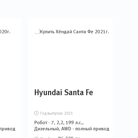
Hyundai Santa Fe
Ki
Год выпуска:
2021
Г
Робот - 7, 2,2, 199 л.с.,
Робот
 привод
Дизельный, AWD - полный привод
Диз