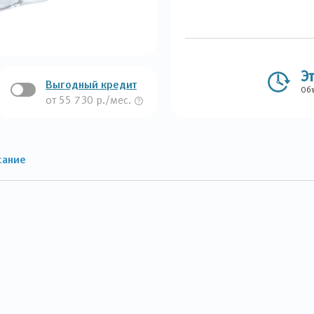
Э
Выгодный кредит
Объ
от 55 730 р./мес.
сание