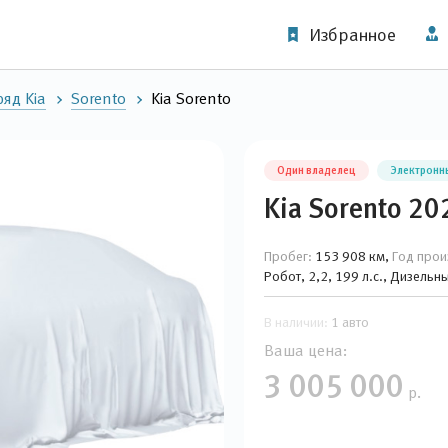
Избранное
яд Kia
Sorento
Kia Sorento
Один владелец
Электронн
Kia Sorento 20
Пробег:
153 908 км,
Год прои
Робот, 2,2, 199 л.с., Дизель
В наличии:
1 авто
Ваша цена:
3 005 000
р.