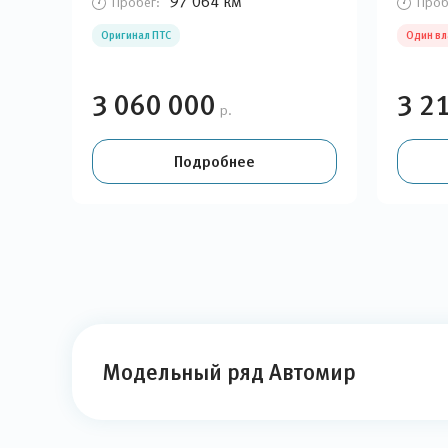
97 064 км
Пробег:
Проб
Оригинал ПТС
Один в
3 060 000
3 2
р.
Подробнее
Модельный ряд Автомир