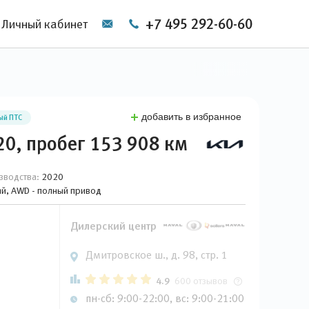
+7 495 292-60-60
Личный кабинет
добавить в избранное
ый ПТС
20, пробег 153 908 км
зводства:
2020
ный, AWD - полный привод
Дилерский центр
Дмитровское ш., д. 98, стр. 1
4.9
600 отзывов
пн-сб: 9:00-22:00, вс: 9:00-21:00