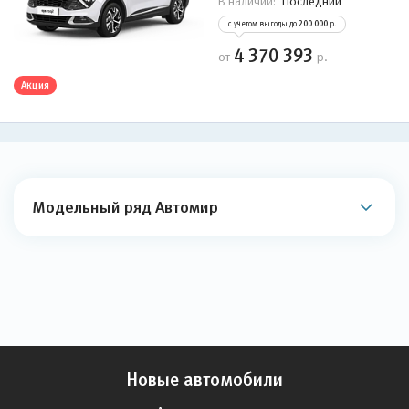
Последний
В наличии:
с учетом выгоды до
200 000
р.
4 370 393
от
р.
Акция
Модельный ряд Автомир
Новые автомобили