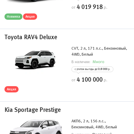
4 019 918
от
р.
Новинка
Акция
Toyota RAV4 Deluxe
CVT, 2 л, 171 л.с., Бензиновый,
4WD, Белый
Много
В наличии:
с учетом выгоды до
518 000
р.
4 100 000
от
р.
Акция
Kia Sportage Prestige
АKП6, 2 л, 156 л.с.,
Бензиновый, 4WD, Белый