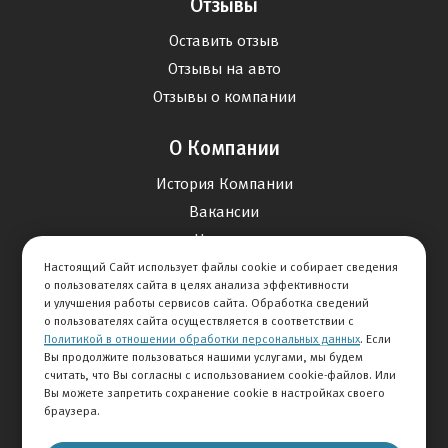
Отзывы
Оставить отзыв
Отзывы на авто
Отзывы о компании
О Компании
История Компании
Вакансии
Новости
Настоящий Сайт использует файлы cookie и собирает сведения
о пользователях сайта в целях анализа эффективности
Карта сайта
и улучшения работы сервисов сайта. Обработка сведений
о пользователях сайта осуществляется в соответствии с
Политикой в отношении обработки персональных данных
. Если
Контакты
Вы продолжите пользоваться нашими услугами, мы будем
считать, что Вы согласны с использованием cookie-файлов. Или
Вы можете запретить сохранение cookie в настройках своего
+7 495 292-60-60
браузера.
Клиентская служба